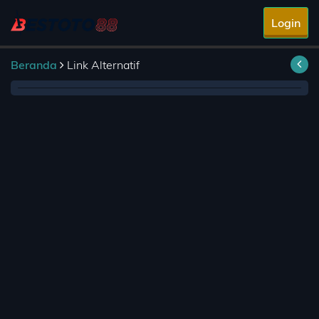
Login
Beranda
Link Alternatif